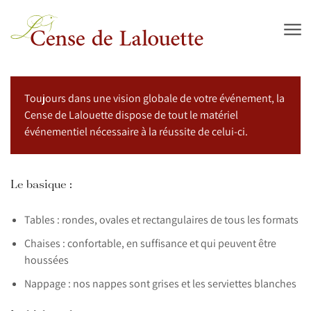
Aller au contenu
Toujours dans une vision globale de votre événement, la
Cense de Lalouette dispose de tout le matériel
événementiel nécessaire à la réussite de celui-ci.
Le basique :
Tables : rondes, ovales et rectangulaires de tous les formats
Chaises : confortable, en suffisance et qui peuvent être
houssées
Nappage : nos nappes sont grises et les serviettes blanches