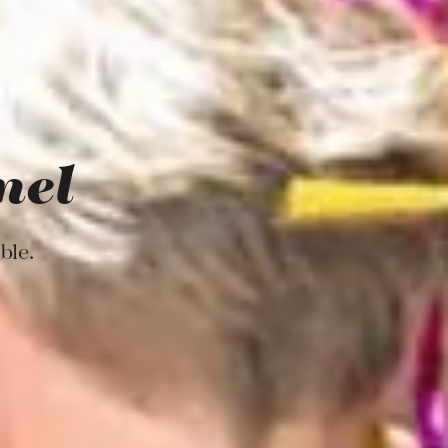
nel
ble.