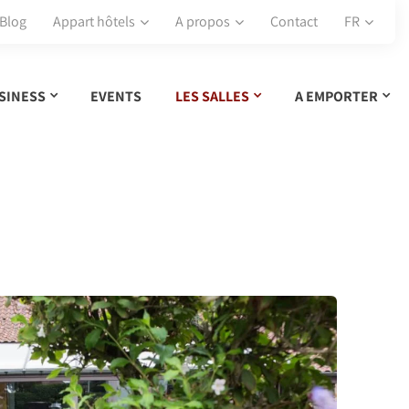
Blog
Appart hôtels
A propos
Contact
FR
SINESS
EVENTS
LES SALLES
A EMPORTER