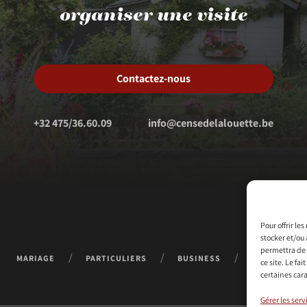
organiser une visite
Contactez-nous
+32 475/36.60.09
info@censedelalouette.be
Pour offrir le
stocker et/ou 
permettra de 
MARIAGE
PARTICULIERS
BUSINESS
CONTACT
ce site. Le fa
certaines cara
Gérer les serv