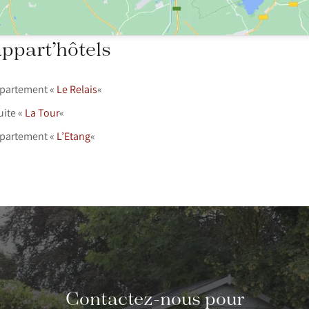
appart’hôtels
appartement «
Le Relais
«
suite «
La Tour
«
appartement «
L’Etang
«
Contactez-nous pour