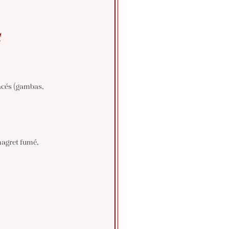
€
acés (gambas,
magret fumé,