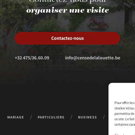
organiser une visite
Contactez-nous
+32 475/36.60.09
info@censedelalouette.be
Pour offrir le
stocker et/ou 
permettra de 
MARIAGE
PARTICULIERS
BUSINESS
CONTACT
ce site. Le fa
certaines cara