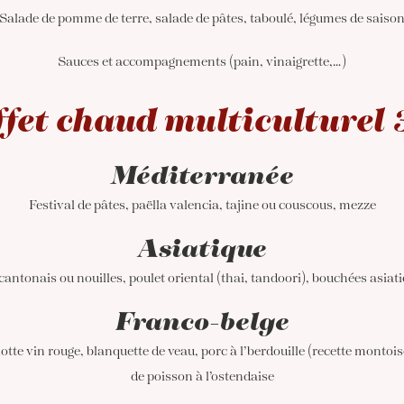
Salade de pomme de terre, salade de pâtes, taboulé, légumes de saiso
Sauces et accompagnements (pain, vinaigrette,…)
fet chaud multiculturel
Méditerranée
Festival de pâtes, paëlla valencia, tajine ou couscous, mezze
Asiatique
cantonais ou nouilles, poulet oriental (thai, tandoori), bouchées asiat
Franco-belge
otte vin rouge, blanquette de veau, porc à l’berdouille (recette montois
de poisson à l’ostendaise