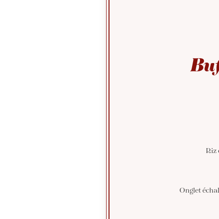
Buf
Riz 
Onglet échal