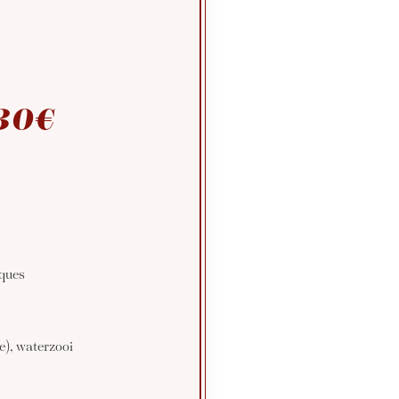
n
 30€
iques
e), waterzooi