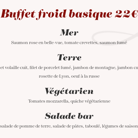
Buffet froid basique 22€
Mer
Saumon rose en belle-vue, tomate crevettes, saumon fumé
Terre
 et volaille cuit, filet de porcelet fumé, jambon de montagne, jambon cu
rosette de Lyon, oeuf à la russe
Végétarien
Tomates mozzarella, quiche végétarienne
Salade bar
salade de pomme de terre, salade de pâtes, taboulé, légumes de saison