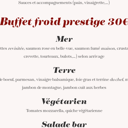
Sauces et accompagnements (pain, vinaigrette,…)
Buffet froid prestige 30
Mer
ttes
revisitée
, saumon rose en belle-vue, saumon fumé
maison
, crust
crevette, tourteaux, bulots,…) selon arrivage
Terre
e boeuf, parmesan, vinaigre balsamique, foie gras et terrine
du chef
, 
jambon de montagne, jambon cuit aux herbes
Végétarien
Tomates mozzarella, quiche végétarienne
Salade bar