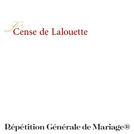
Aller au contenu
Répétition Générale de Mariage®