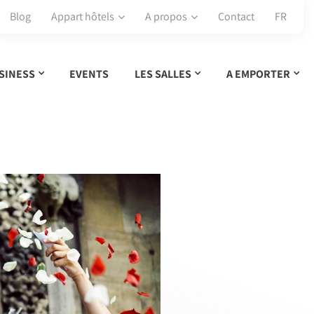
Blog
Appart hôtels
A propos
Contact
FR
SINESS
EVENTS
LES SALLES
A EMPORTER