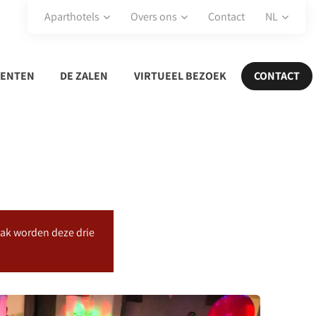
Aparthotels
Overs ons
Contact
NL
MENTEN
DE ZALEN
VIRTUEEL BEZOEK
CONTACT
aak worden deze drie