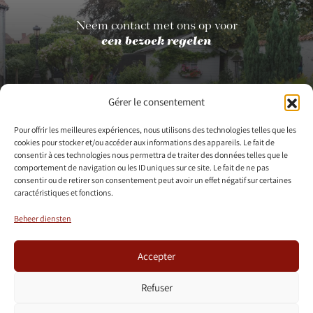
Neem contact met ons op voor
een bezoek regelen
Contact opnemen
Gérer le consentement
Pour offrir les meilleures expériences, nous utilisons des technologies telles que les
cookies pour stocker et/ou accéder aux informations des appareils. Le fait de
+32 475/36.60.09
info@censedelalouette.be
consentir à ces technologies nous permettra de traiter des données telles que le
comportement de navigation ou les ID uniques sur ce site. Le fait de ne pas
consentir ou de retirer son consentement peut avoir un effet négatif sur certaines
caractéristiques et fonctions.
BRUILOFTEN
EVENEMENTEN
BUSINESS
CONTACT
Beheer diensten
VOOR
PARTICULIEREN
Accepter
Refuser