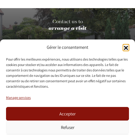
Contact us to
arrange a visit
Gérer le consentement
Contact us
Pour offrir les meilleures expériences, nous utilisons des technologies telles que les
cookies pour stocker et/ou accéder aux informations des appareils. Le fait de
consentir à ces technologies nous permettra de traiter des données telles que le
+32 475/36.60.09
info@censedelalouette.be
comportement de navigation ou les ID uniques sur ce site. Le fait de ne pas
consentir ou de retirer son consentement peut avoir un effet négatif sur certaines
caractéristiques et fonctions.
Manage services
BUSINESS
PRIVATE
WEDDING
CONTACT
EVENTS
EVENTS
Accepter
Refuser