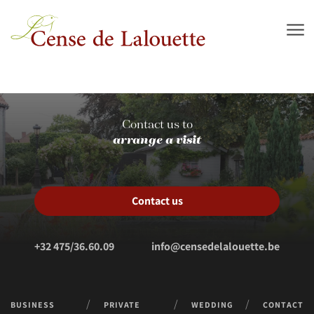
Skip to main content
Contact us to
arrange a visit
Contact us
+32 475/36.60.09
info@censedelalouette.be
BUSINESS
PRIVATE
WEDDING
CONTACT